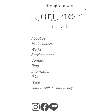
About us
Model house
Works
Service menu
Contact
Blog
Information
Q&A
Voice
/
want to sell
want to buy