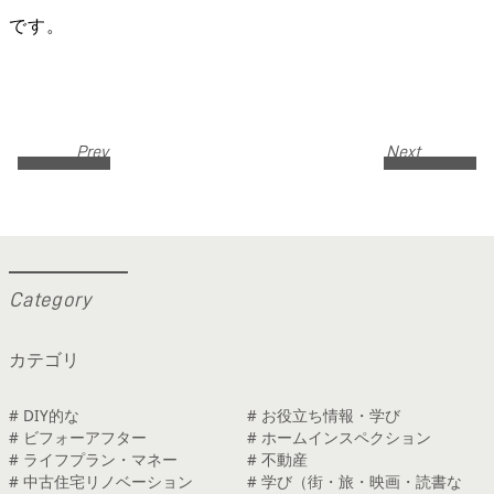
です。
Prev
Next
C
a
t
e
g
o
r
y
カテゴリ
# DIY的な
# お役立ち情報・学び
# ビフォーアフター
# ホームインスペクション
# ライフプラン・マネー
# 不動産
# 中古住宅リノベーション
# 学び（街・旅・映画・読書な