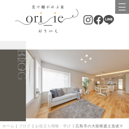
BLOG
BLOG
ホーム
|
ブログ
|
お役立ち情報・学び
|
広島市の大規模盛土造成マ