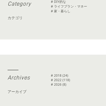
# DIY的な
C
a
t
e
g
o
r
y
# ライフプラン・マネー
# 家・暮らし
カテゴリ
# 2018 (24)
A
r
c
h
i
v
e
s
# 2022 (118)
# 2026 (8)
アーカイブ