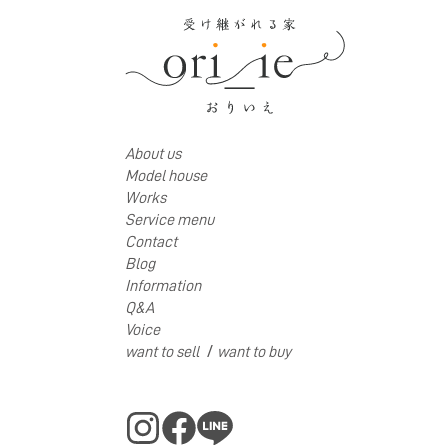
About us
Model house
Works
Service menu
Contact
Blog
Information
Q&A
Voice
/
want to sell
want to buy