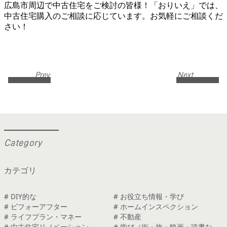
広島市周辺で中古住宅をご検討の皆様！「おりいえ」では、
中古住宅購入のご相談に応じています。お気軽にご相談くだ
さい！
Prev
Next
C
a
t
e
g
o
r
y
カテゴリ
# DIY的な
# お役立ち情報・学び
# ビフォーアフター
# ホームインスペクション
# ライフプラン・マネー
# 不動産
# 中古住宅リノベーション
# 学び（街・旅・映画・読書な