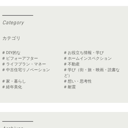
C
a
t
e
g
o
r
y
カテゴリ
# DIY的な
# お役立ち情報・学び
# ビフォーアフター
# ホームインスペクション
# ライフプラン・マネー
# 不動産
# 中古住宅リノベーション
# 学び（街・旅・映画・読書な
ど）
# 家・暮らし
# 想い・思考性
# 経年美化
# 耐震