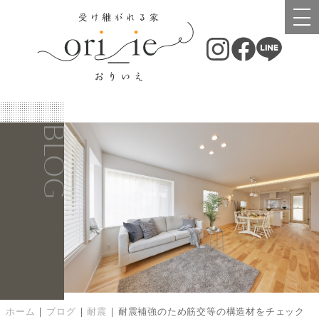
BLOG
ホーム
|
ブログ
|
耐震
|
耐震補強のため筋交等の構造材をチェック