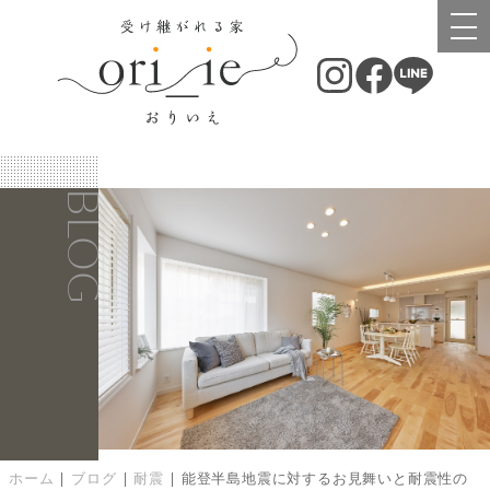
BLOG
ホーム
|
ブログ
|
耐震
|
能登半島地震に対するお見舞いと耐震性の