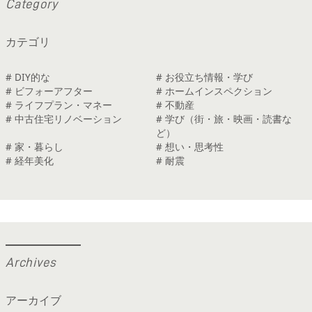
C
a
t
e
g
o
r
y
カテゴリ
# DIY的な
# お役立ち情報・学び
# ビフォーアフター
# ホームインスペクション
# ライフプラン・マネー
# 不動産
# 中古住宅リノベーション
# 学び（街・旅・映画・読書な
ど）
# 家・暮らし
# 想い・思考性
# 経年美化
# 耐震
A
r
c
h
i
v
e
s
アーカイブ