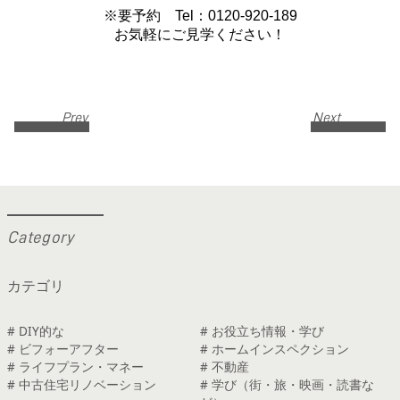
※要予約 Tel：0120-920-189
お気軽にご見学ください！
Prev
Next
C
a
t
e
g
o
r
y
カテゴリ
# DIY的な
# お役立ち情報・学び
# ビフォーアフター
# ホームインスペクション
# ライフプラン・マネー
# 不動産
# 中古住宅リノベーション
# 学び（街・旅・映画・読書な