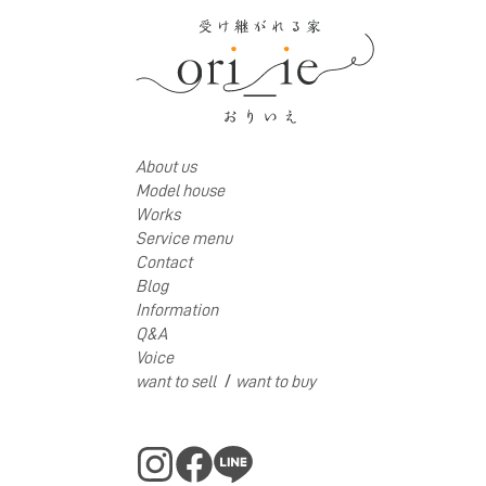
About us
Model house
Works
Service menu
Contact
Blog
Information
Q&A
Voice
/
want to sell
want to buy