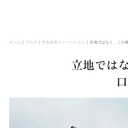
ホーム
|
ブログ
|
中古住宅リノベーション
|
立地ではなく、この家
立地では
口