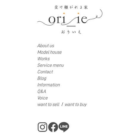
About us
Model house
Works
Service menu
Contact
Blog
Information
Q&A
Voice
/
want to sell
want to buy