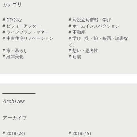
カテゴリ
# DIY的な
# お役立ち情報・学び
# ビフォーアフター
# ホームインスペクション
# ライフプラン・マネー
# 不動産
# 中古住宅リノベーション
# 学び（街・旅・映画・読書な
ど）
# 家・暮らし
# 想い・思考性
# 経年美化
# 耐震
A
r
c
h
i
v
e
s
アーカイブ
# 2018 (24)
# 2019 (19)