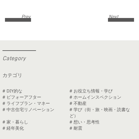
Prev
Next
C
a
t
e
g
o
r
y
カテゴリ
# DIY的な
# お役立ち情報・学び
# ビフォーアフター
# ホームインスペクション
# ライフプラン・マネー
# 不動産
# 中古住宅リノベーション
# 学び（街・旅・映画・読書な
ど）
# 家・暮らし
# 想い・思考性
# 経年美化
# 耐震