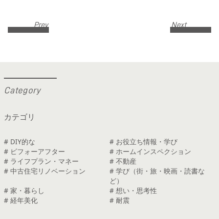
Prev
Next
C
a
t
e
g
o
r
y
カテゴリ
# DIY的な
# お役立ち情報・学び
# ビフォーアフター
# ホームインスペクション
# ライフプラン・マネー
# 不動産
# 中古住宅リノベーション
# 学び（街・旅・映画・読書な
ど）
# 家・暮らし
# 想い・思考性
# 経年美化
# 耐震