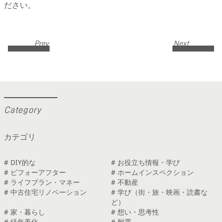
ださい。
Prev
Next
C
a
t
e
g
o
r
y
カテゴリ
# DIY的な
# お役立ち情報・学び
# ビフォーアフター
# ホームインスペクション
# ライフプラン・マネー
# 不動産
# 中古住宅リノベーション
# 学び（街・旅・映画・読書な
ど）
# 家・暮らし
# 想い・思考性
# 経年美化
# 耐震