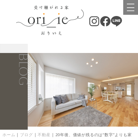
BLOG
ホーム
|
ブログ
|
不動産
|
20年後、価値が残るのは“数字”よりも家