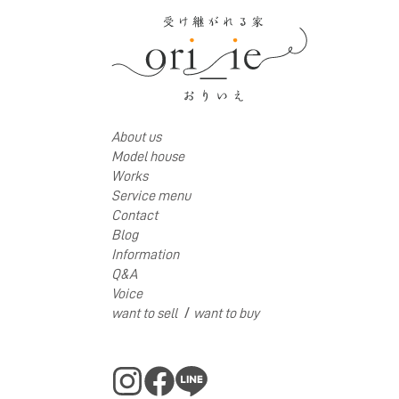
About us
Model house
Works
Service menu
Contact
Blog
Information
Q&A
Voice
/
want to sell
want to buy