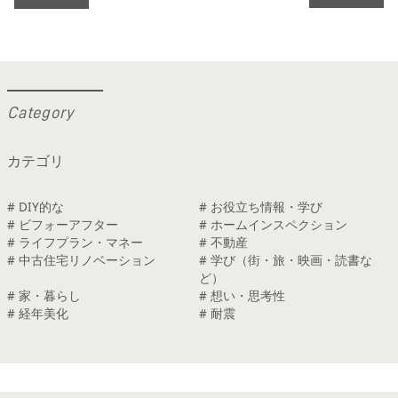
C
a
t
e
g
o
r
y
カテゴリ
# DIY的な
# お役立ち情報・学び
# ビフォーアフター
# ホームインスペクション
# ライフプラン・マネー
# 不動産
# 中古住宅リノベーション
# 学び（街・旅・映画・読書な
ど）
# 家・暮らし
# 想い・思考性
# 経年美化
# 耐震