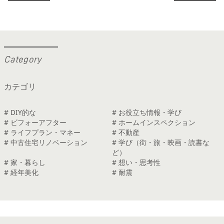
C
a
t
e
g
o
r
y
カテゴリ
# DIY的な
# お役立ち情報・学び
# ビフォーアフター
# ホームインスペクション
# ライフプラン・マネー
# 不動産
# 中古住宅リノベーション
# 学び（街・旅・映画・読書な
ど）
# 家・暮らし
# 想い・思考性
# 経年美化
# 耐震