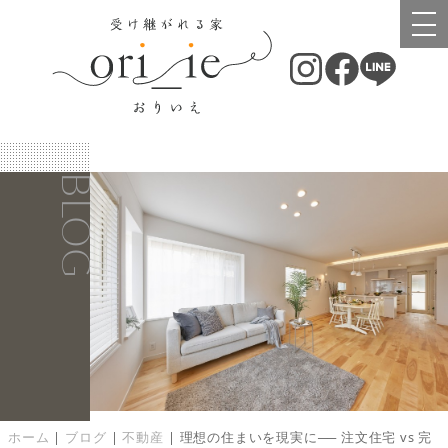
BLOG
ホーム
|
ブログ
|
不動産
|
理想の住まいを現実に── 注文住宅 vs 完