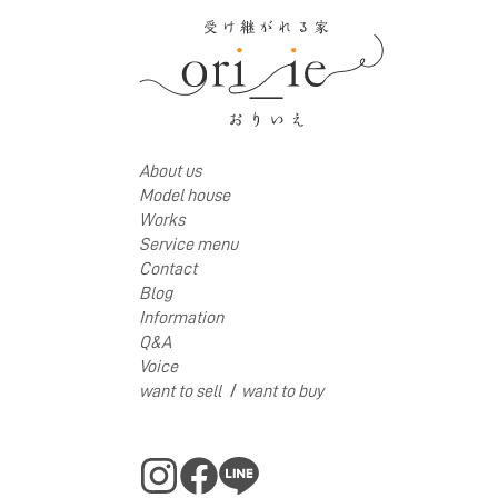
About us
Model house
Works
Service menu
Contact
Blog
Information
Q&A
Voice
/
want to sell
want to buy