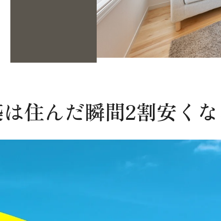
築は住んだ瞬間2割安くな