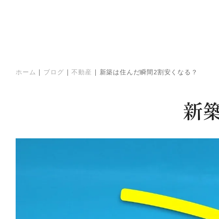
ホーム
|
ブログ
|
不動産
|
新築は住んだ瞬間2割安くなる？
新