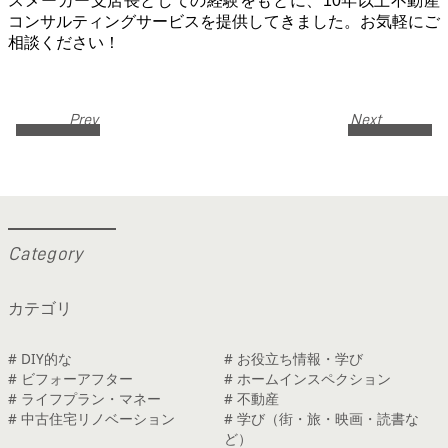
スメーカー支店長としての経験をもとに、10年以上不動産
コンサルティングサービスを提供してきました。お気軽にご
相談ください！
Prev
Next
C
a
t
e
g
o
r
y
カテゴリ
# DIY的な
# お役立ち情報・学び
# ビフォーアフター
# ホームインスペクション
# ライフプラン・マネー
# 不動産
# 中古住宅リノベーション
# 学び（街・旅・映画・読書な
ど）