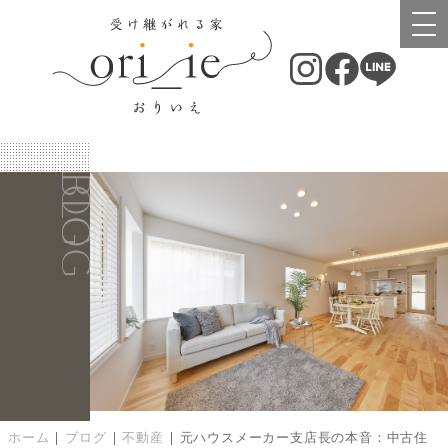
BLOG
BLOG
ホーム
|
ブログ
|
不動産
|
元ハウスメーカー支店長の本音：中古住