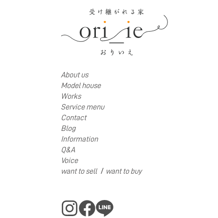
About us
Model house
Works
Service menu
Contact
Blog
Information
Q&A
Voice
/
want to sell
want to buy