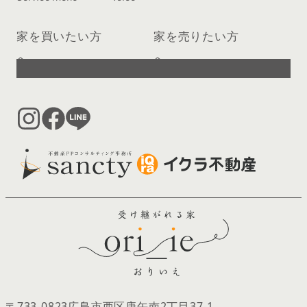
家を買いたい方
家を売りたい方
へ
へ
〒733-0823
広島市西区庚午南2丁目37‐1