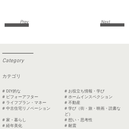
Prev
Next
C
a
t
e
g
o
r
y
カテゴリ
# DIY的な
# お役立ち情報・学び
# ビフォーアフター
# ホームインスペクション
# ライフプラン・マネー
# 不動産
# 中古住宅リノベーション
# 学び（街・旅・映画・読書な
ど）
# 家・暮らし
# 想い・思考性
# 経年美化
# 耐震