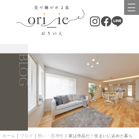
BLOG
ホーム
|
ブログ
|
想い・思考性
|
家は作品だ！住まいに込めた暮ら