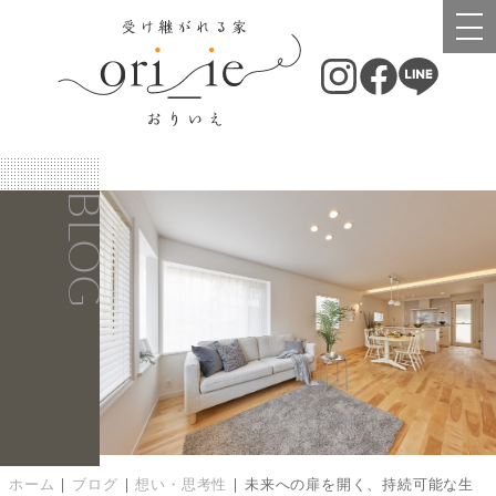
BLOG
ホーム
|
ブログ
|
想い・思考性
|
未来への扉を開く、持続可能な生