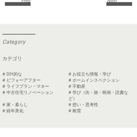
Prev
Next
C
a
t
e
g
o
r
y
カテゴリ
# DIY的な
# お役立ち情報・学び
# ビフォーアフター
# ホームインスペクション
# ライフプラン・マネー
# 不動産
# 中古住宅リノベーション
# 学び（街・旅・映画・読書な
ど）
# 家・暮らし
# 想い・思考性
# 経年美化
# 耐震