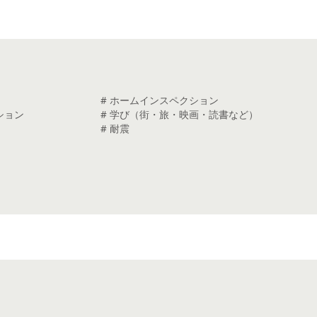
# ホームインスペクション
ション
# 学び（街・旅・映画・読書など）
# 耐震