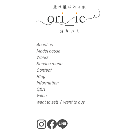
About us
Model house
Works
Service menu
Contact
Blog
Information
Q&A
Voice
/
want to sell
want to buy