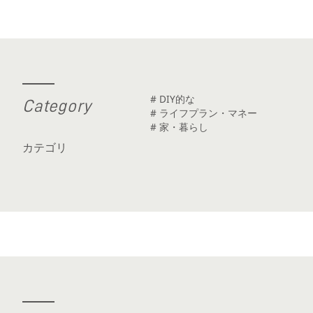
# DIY的な
C
a
t
e
g
o
r
y
# ライフプラン・マネー
# 家・暮らし
カテゴリ