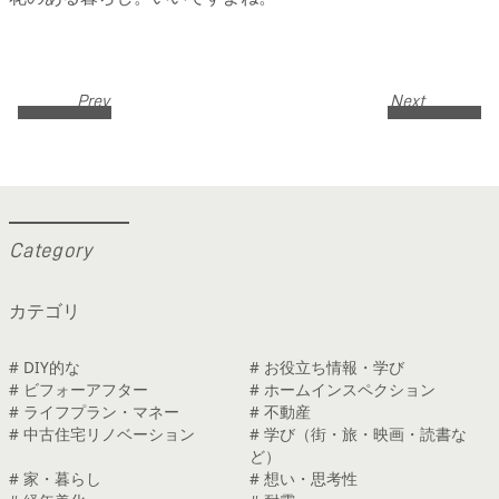
Prev
Next
C
a
t
e
g
o
r
y
カテゴリ
# DIY的な
# お役立ち情報・学び
# ビフォーアフター
# ホームインスペクション
# ライフプラン・マネー
# 不動産
# 中古住宅リノベーション
# 学び（街・旅・映画・読書な
ど）
# 家・暮らし
# 想い・思考性