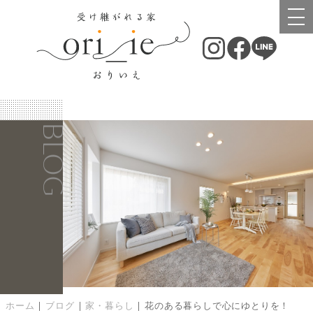
BLOG
ホーム
|
ブログ
|
家・暮らし
|
花のある暮らしで心にゆとりを！