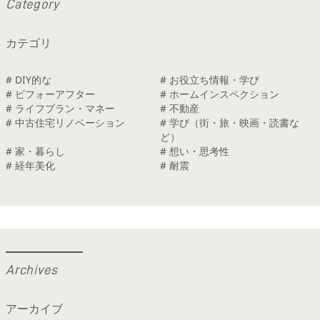
C
a
t
e
g
o
r
y
カテゴリ
# DIY的な
# お役立ち情報・学び
# ビフォーアフター
# ホームインスペクション
# ライフプラン・マネー
# 不動産
# 中古住宅リノベーション
# 学び（街・旅・映画・読書な
ど）
# 家・暮らし
# 想い・思考性
# 経年美化
# 耐震
A
r
c
h
i
v
e
s
アーカイブ