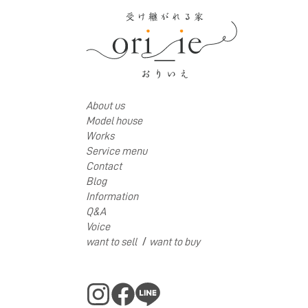
About us
Model house
Works
Service menu
Contact
Blog
Information
Q&A
Voice
/
want to sell
want to buy