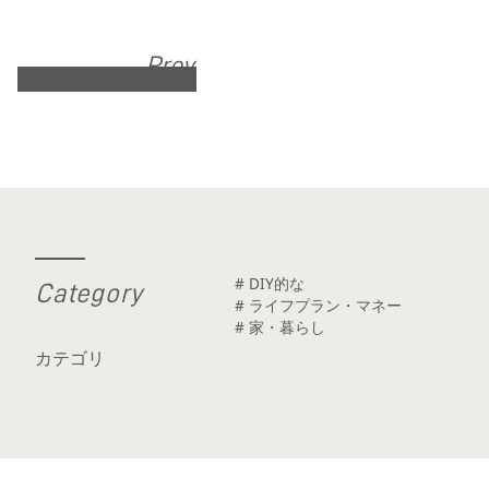
Prev
# DIY的な
C
a
t
e
g
o
r
y
# ライフプラン・マネー
# 家・暮らし
カテゴリ