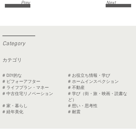
Prev
Next
C
a
t
e
g
o
r
y
カテゴリ
# DIY的な
# お役立ち情報・学び
# ビフォーアフター
# ホームインスペクション
# ライフプラン・マネー
# 不動産
# 中古住宅リノベーション
# 学び（街・旅・映画・読書な
ど）
# 家・暮らし
# 想い・思考性
# 経年美化
# 耐震