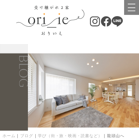
BLOG
ホーム
|
ブログ
|
学び（街・旅・映画・読書など）
|
龍頭山へ