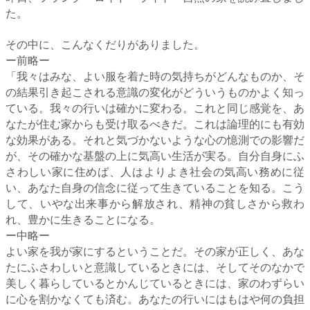
た。
その中に、こんなくだりがありました。
ー前略ー
「我々はみな、よい服を着た時の気持ちがどんなものか、そ
の結果引き起こされる意識の変化がどういうものかよく知っ
ている。我々の行いは確かに変わる。これと同じ感覚を、あ
なたが住む家からも受け取るべきだ。これは論理的にも有効
な効果がある。それと気づかないような心の憶測での影響だ
が、その確かな基盤の上に気高い生活が実る。自分自身にふ
さわしい家に住めば、人はよりよき社会の気高い務めに従
い、あなた自身の信念に従って生きていることを知る。こう
して、いやな出来事から解放され、精神の貧しさから救わ
れ、豊かに生きることになる。
ー中略ー
よい家を我が家にするということだ。その家が正しく、あな
たにふさわしいと意識しているときには、そしてそのなかで
美しく暮らしているとかんじているときには、家のわずらい
に心を割かなくても済む。あなたの行いにはもはや何の負担