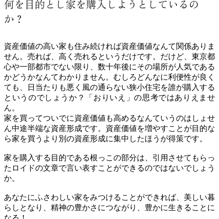
何を目的とし家を購入しようとしているの
か？
資産価値の高い家も住み続ければ資産価値なんて関係ありま
せん。売れば、高く売れるというだけです。だけど、東京都
心や一部都市でない限り、数十年後にその場所が人気である
かどうかなんてわかりません。むしろどんなに利便性が良く
ても、日当たりも悪く風の通らない狭小住宅を誰が購入する
というのでしょうか？「おりいえ」の思考ではありえませ
ん。
家を買ってついでに資産価値も高めるなんていうのはしょせ
ん中途半端な資産形成です。
資産価値を増やすことが目的な
ら家を買うより別の資産形成に集中したほうが得策です。
家を購入する目的である根っこの部分は、引用させてもらっ
たロイドの文章で言い表すことができるのではないでしょう
か。
あなたにふさわしい家をみつけることができれば、美しい暮
らしとなり、精神の豊かさにつながり、豊かに生きることに
なる！