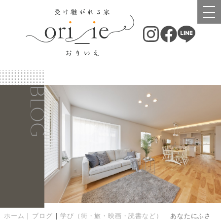
BLOG
ホーム
|
ブログ
|
学び（街・旅・映画・読書など）
|
あなたにふさ