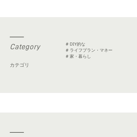
# DIY的な
C
a
t
e
g
o
r
y
# ライフプラン・マネー
# 家・暮らし
カテゴリ