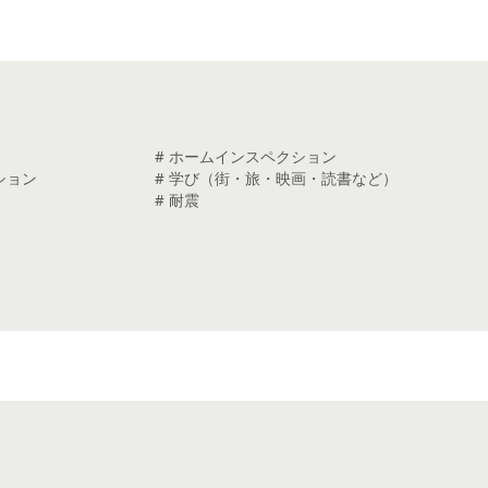
# ホームインスペクション
ション
# 学び（街・旅・映画・読書など）
# 耐震