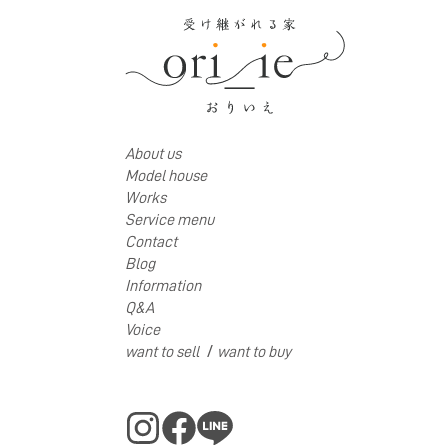
About us
Model house
Works
Service menu
Contact
Blog
Information
Q&A
Voice
/
want to sell
want to buy