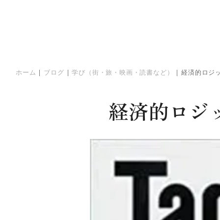
ホーム
|
ブログ
|
学び（街・旅・映画・読書など）
|
経済的ロジ
経済的ロジ