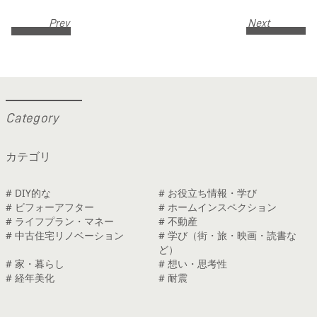
Prev
Next
C
a
t
e
g
o
r
y
カテゴリ
# DIY的な
# お役立ち情報・学び
# ビフォーアフター
# ホームインスペクション
# ライフプラン・マネー
# 不動産
# 中古住宅リノベーション
# 学び（街・旅・映画・読書な
ど）
# 家・暮らし
# 想い・思考性
# 経年美化
# 耐震