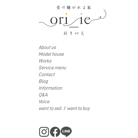
About us
Model house
Works
Service menu
Contact
Blog
Information
Q&A
Voice
/
want to sell
want to buy