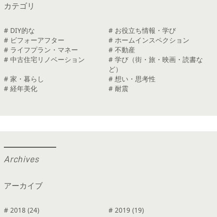
カテゴリ
# DIY的な
# お役立ち情報・学び
# ビフォーアフター
# ホームインスペクション
# ライフプラン・マネー
# 不動産
# 中古住宅リノベーション
# 学び（街・旅・映画・読書な
ど）
# 家・暮らし
# 想い・思考性
# 経年美化
# 耐震
A
r
c
h
i
v
e
s
アーカイブ
# 2018 (24)
# 2019 (19)