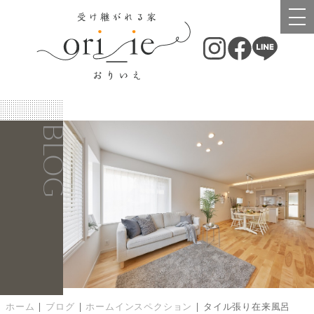
BLOG
ホーム
|
ブログ
|
ホームインスペクション
|
タイル張り在来風呂