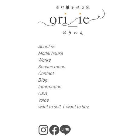
About us
Model house
Works
Service menu
Contact
Blog
Information
Q&A
Voice
/
want to sell
want to buy