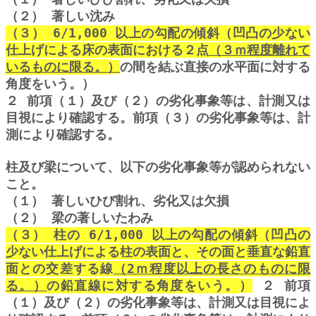
（２） 著しい沈み
（３） 6/1,000 以上の勾配の傾斜（凹凸の少ない
仕上げによる床の表面における２点
（３ｍ程度離れて
いるものに限る。
）
の間を結ぶ直接の水平面に対する
角度をい
う。
）
２ 前項（１）及び（２）の劣化事象等は、計測又は
目視により確認する。前項（３）の
劣化事象等は、計
測により確認する。
柱及び梁について、以下の劣化事象等が認められない
こと。
（１） 著しいひび割れ、劣化又は欠損
（２） 梁の著しいたわみ
（３） 柱の 6/1,000 以上の勾配の傾斜（凹凸の
少ない仕上げによる柱の表面と、その
面と垂直な鉛直
面との交差する線
（2ｍ程度以上の長さのものに限
る。
）
の鉛直線
に対する角度をいう。
）
２ 前項
（１）及び（２）の劣化事象等は、計測又は目視によ