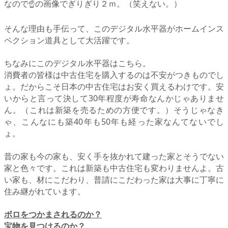
なので☝の画像でぎりぎり２ｍ。（笑えない。）
そんな理由も手伝って、このデジタル水平器がホームインス
ペクション道具として大活躍です。
ちなみにこのデジタル水平器はこちら。
消費者の皆様は中古住宅を購入するのは不安がつきものでし
ょ。だからこそ日本の中古住宅はお安く買えるわけです。安
いからと言って決して30年程度が寿命なんかじゃありませ
ん。（これは新築を売るための方便です。）そうじゃなき
ゃ、こんなにも築40年も50年も経った家なんてないでし
ょ。
昔の家も今の家も、安く手を抜かれて建った家とそうでない
家と色々です。これは新築も中古住宅も変わりませんよ。古
い家も、材にこだわり、普請にこだわった家は大事に丁寧に
住み継がれています。
ボロをつかまされるのか？
宝物を見つけるのか？