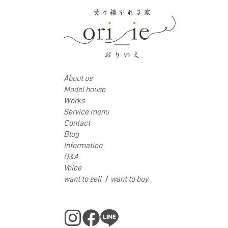
About us
Model house
Works
Service menu
Contact
Blog
Information
Q&A
Voice
/
want to sell
want to buy